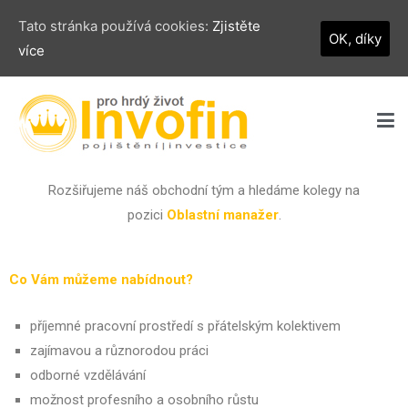
Tato stránka používá cookies:
Zjistěte
OK, díky
více
Invofin s.r.o.
pro hrdý život
Rozšiřujeme náš obchodní tým a hledáme kolegy na
pozici
Oblastní manažer
.
Co Vám můžeme nabídnout?
příjemné pracovní prostředí s přátelským kolektivem
zajímavou a různorodou práci
odborné vzdělávání
možnost profesního a osobního růstu