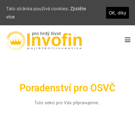
Tato stránka používá cookies:
Zjistěte
OK, díky
více
Invofin s.r.o.
pro hrdý život
Poradenství pro OSVČ
Tuto sekci pro Vás připravujeme…