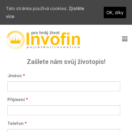
Tato stránka používá cookies:
Zjistěte
OK, díky
více
Invofin s.r.o.
pro hrdý život
Zašlete nám svůj životopis!
Jméno
*
Příjmení
*
Telefon
*